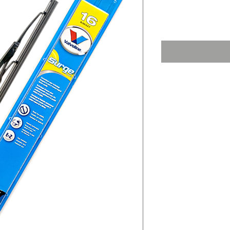
P
$ 418,00