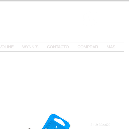
CERRUME
VOLINE
WYNN´S
CONTACTO
COMPRAR
MAS
VALVOLINE
430mm
SKU: 836428